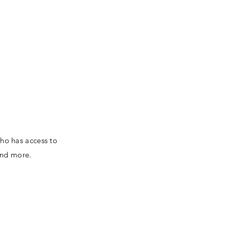
Om oss
Fagstoff
Kontakt
who has access to
and more.